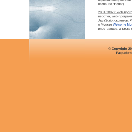
название "Нева").
2001-2002 г. web-прог
верстка, web-програм
JavaScript скриптов.
о Москве
Welcome Mo
иностранцев, а также 
© Copyright 2
Разработ