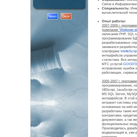
Связи и Информатики
Специальность:
Инж
вычислительной техни
News
Desk
Опыт работы:
2007-2009 г. программ
(компания "
Информ-м
написание PHP, SQL ко
программирование БД
разрабатываемых серв
занимался разработко
платформе
IntelleScrip
интерфейсов управлен
статистики. Все инте
МТС услугой
GOOD’
исправление ошибок и
работающих, сервиса
2005-2007 г. программ
программирование, на
VBScript, JavaScript 
MS SQL Server, MySQ
интерфейсов. В этой 
интранет-системы уп
основанные на web-и
разработаны такие ин
контрактами, кредита
документами, а так ж
функциональных моду
Производилась дорабо
модернизация в, уже
компании.