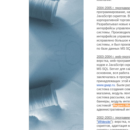
2004-2005 г. программ
программирование, на
JavaScript скриптов. 
корпоративной торго
Разрабатывал новые 
интерфейсы управлен
системы. Производил
интерфейсов управлен
исправлено большое к
системы, и был произ
по базе данных MS SQ
2003-2004 г. web-прог
верстка, web-програм
кодов и JavaScript ск
MS SQL Server для с
основном, вся работа
заключалась в прогр
принадлежащих этой 
www.gaap.ru
. Были ра
система создания сем
магазина, модуль лен
система рассылки, си
баннеры, модуль инте
системой "
Яндекс.Ма
административный ин
2002-2003 г. програм
"
Whitesite
")
: верстка, 
скриптов, адаптация 
скрипты соединялись 