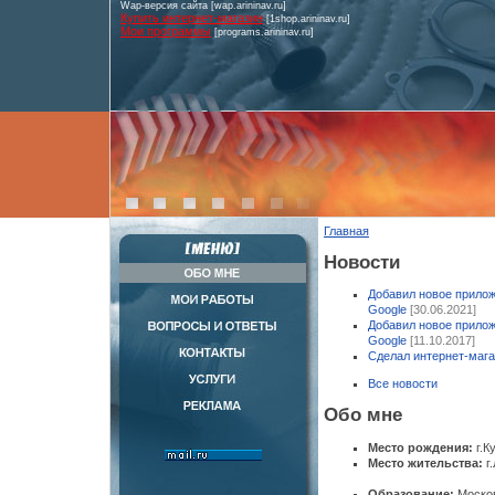
Wap-версия сайта [wap.arininav.ru]
Купить интернет-магазин
[1shop.arininav.ru]
Мои программы
[programs.arininav.ru]
Главная
Новости
Добавил новое прилож
Google
[30.06.2021]
Добавил новое прилож
Google
[11.10.2017]
Сделал интернет-мага
Все новости
Обо мне
Место рождения:
г.К
Место жительства:
г
Образование:
Москов