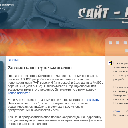
.arininav.ru]
v.ru]
Главная
В этом ра
Заказать интернет-магазин
заказать 
на систе
готовое р
Предлагается готовый интернет-магазин, который основан на
разработ
системе
1SHOP
разработанной мною. Готовое решение
использует язык PHP версии 4 (или выше) и базу данных MySQL
версии 3.23 (или выше). Ознакомиться с функциональными
Предлага
возможностями этого решения, Вы можете по этому адресу
скачать у
1shop.arininav.ru
.
Который б
на языке 
Если Вас устраивает данный продукт, Вы можете его
заказать
.
Прочитать
Пакет включает в себя клиент и админ части с полным
редактированием шаблона и всех данных, которые
представлены на клиентской части.
Скачать
(
Количест
Так же, я предоставляю свое полное сопровождение, доработку
и модернизацию устанавливаемого интернет-магазина (условия
обговариваются отдельно).