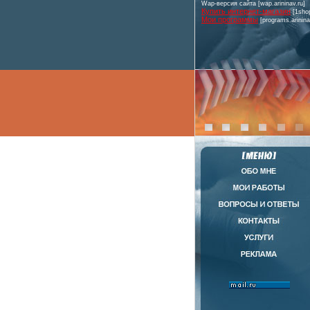
Wap-версия сайта [wap.arininav.ru]
Купить интернет-магазин
[1shop
Мои программы
[programs.arinina