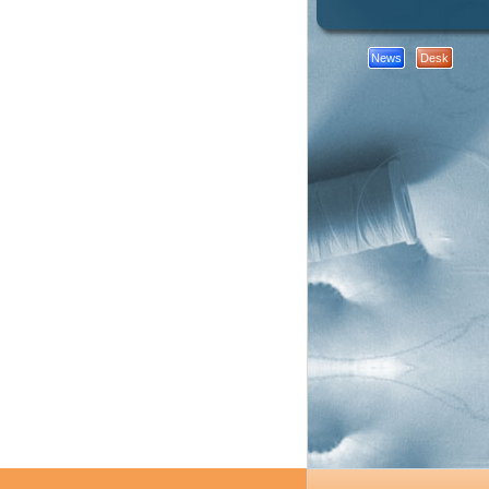
News
Desk