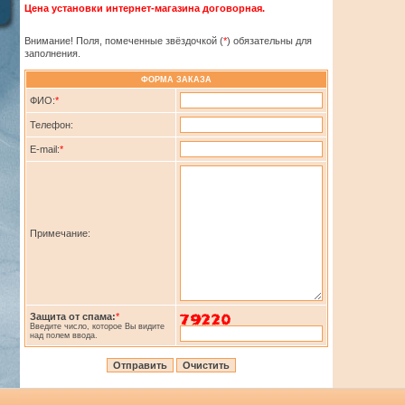
Цена установки интернет-магазина договорная.
Внимание! Поля, помеченные звёздочкой (
*
) обязательны для
заполнения.
ФОРМА ЗАКАЗА
ФИО:
*
Телефон:
E-mail:
*
Примечание:
Защита от спама:
*
Введите число, которое Вы видите
над полем ввода.