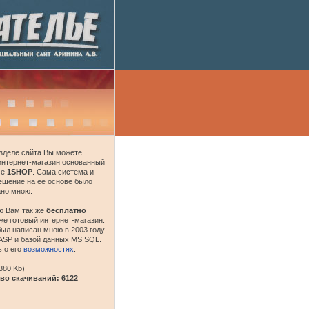
зделе сайта Вы можете
интернет-магазин основанный
ме
1SHOP
. Сама система и
ешение на её основе было
ано мною.
ю Вам так же
бесплатно
же готовый интернет-магазин.
ыл написан мною в 2003 году
ASP и базой данных MS SQL.
 о его
возможностях
.
380 Kb)
во скачиваний: 6122